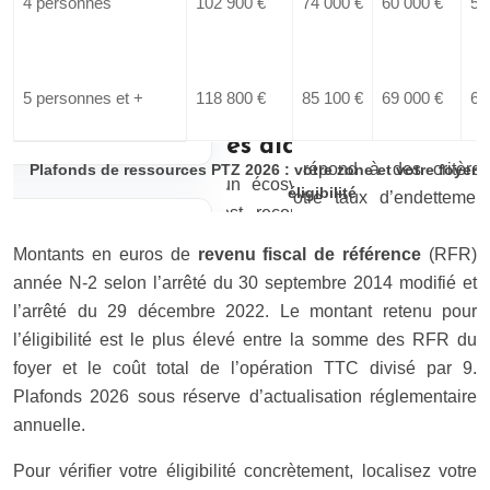
4 personnes
102 900 €
74 000 €
60 000 €
54
5 personnes et +
118 800 €
85 100 €
69 000 €
62
Plafonds de ressources PTZ 2026 : votre zone et votre foyer 
éligibilité
Montants en euros de
revenu fiscal de référence
(RFR)
année N-2 selon l’arrêté du 30 septembre 2014 modifié et
l’arrêté du 29 décembre 2022. Le montant retenu pour
l’éligibilité est le plus élevé entre la somme des RFR du
foyer et le coût total de l’opération TTC divisé par 9.
Plafonds 2026 sous réserve d’actualisation réglementaire
annuelle.
Pour vérifier votre éligibilité concrètement, localisez votre