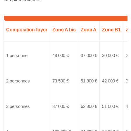
Composition foyer
Zone A bis
Zone A
Zone B1
Z
1 personne
49 000 €
37 000 €
30 000 €
27
2 personnes
73 500 €
51 800 €
42 000 €
37
3 personnes
87 000 €
62 900 €
51 000 €
45